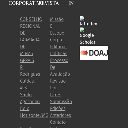
CORPORATIVO
REVISTA
IN
CONSELHO
Missão
REGIONAL
E
DE
Escopo
FARMACIA
Corpo
DE
Editorial
MINAS
Políticas
GERAIS
Processo
R.
De
Rodrigues
Avaliação
Caldas,
Revisão
493 -
Por
Santo
Pares
Agostinho
Submissão
Belo
Edições
Horizonte/MG
Anteriores
|
Contato