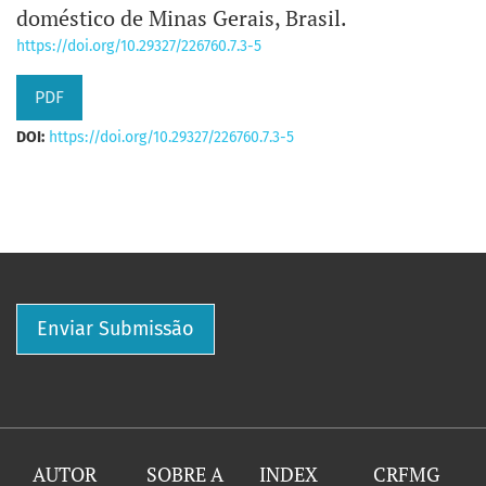
doméstico de Minas Gerais, Brasil.
https://doi.org/10.29327/226760.7.3-5
PDF
DOI:
https://doi.org/10.29327/226760.7.3-5
Enviar Submissão
AUTOR
SOBRE A
INDEX
CRFMG